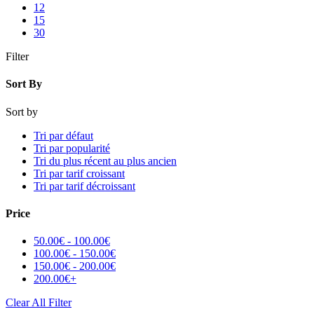
12
15
30
Filter
Sort By
Sort by
Tri par défaut
Tri par popularité
Tri du plus récent au plus ancien
Tri par tarif croissant
Tri par tarif décroissant
Price
50.00
€
-
100.00
€
100.00
€
-
150.00
€
150.00
€
-
200.00
€
200.00
€
+
Clear All Filter