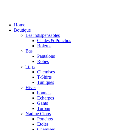
Home
Boutique
Les indispensables
Chales & Ponchos
Boléros
Bas
Pantalons
Robes
Tops
Chemises
T-Shirts
Tuniques
Hiver
bonnets
Echarpes
Gants
Turban
Nadine Cloos
Ponchos
Etoles
Chemises