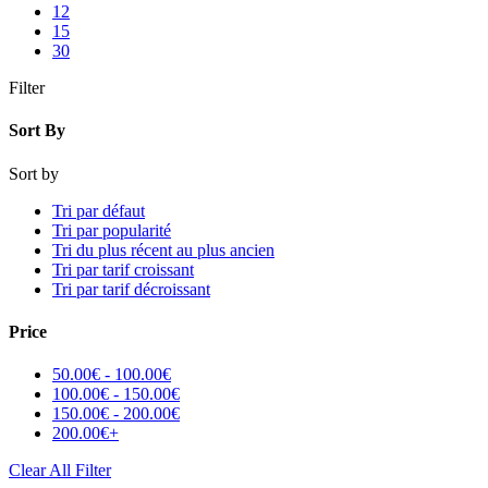
12
15
30
Filter
Sort By
Sort by
Tri par défaut
Tri par popularité
Tri du plus récent au plus ancien
Tri par tarif croissant
Tri par tarif décroissant
Price
50.00
€
-
100.00
€
100.00
€
-
150.00
€
150.00
€
-
200.00
€
200.00
€
+
Clear All Filter