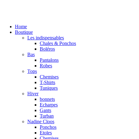
Home
Boutique
Les indispensables
Chales & Ponchos
Boléros
Bas
Pantalons
Robes
Tops
Chemises
T-Shirts
Tuniques
Hiver
bonnets
Echarpes
Gants
Turban
Nadine Cloos
Ponchos
Etoles
Chemises