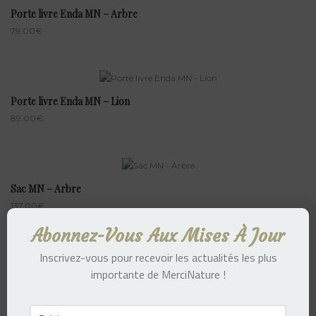
Porte livre Enda MN – Arbre
79.00
€
Porte livre Enda MN – Lion
89.00
€
Sac MN – Arbre
137.00
€
Abonnez-Vous Aux Mises À Jour
Inscrivez-vous pour recevoir les actualités les plus
importante de MerciNature !
Sac MN – Singe
137.00
€