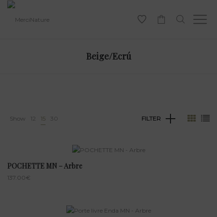
-
Beige/Ecrú
Show
12
15
30
FILTER
POCHETTE MN – Arbre
137.00
€