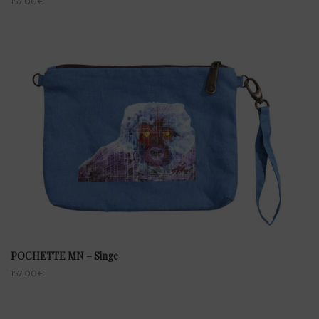
157.00
€
POCHETTE MN – Singe
157.00
€