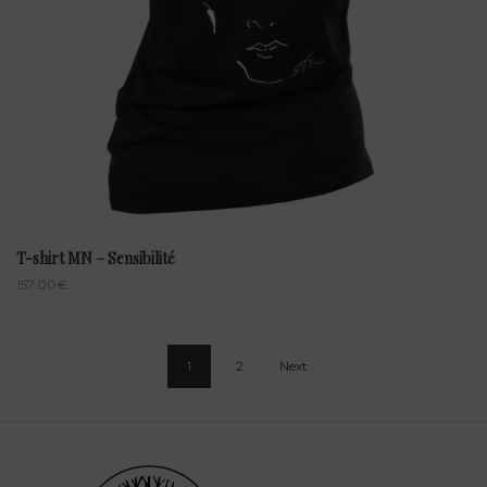
T-shirt MN – Sensibilité
157.00
€
1
2
Next