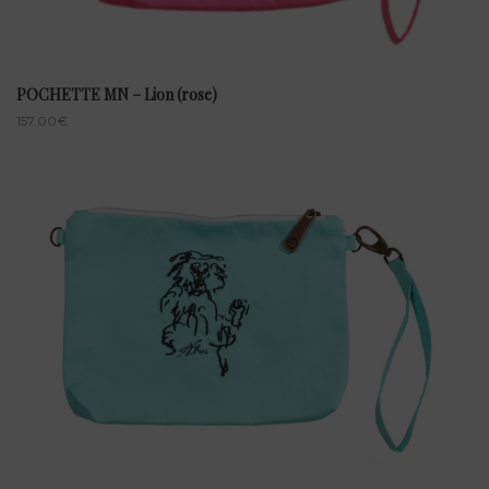
POCHETTE MN – Lion (rose)
157.00
€