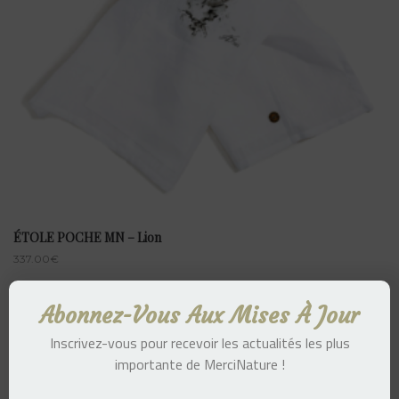
ÉTOLE POCHE MN – Lion
337.00
€
Abonnez-Vous Aux Mises À Jour
Inscrivez-vous pour recevoir les actualités les plus
importante de MerciNature !