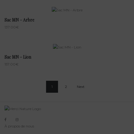
Sac MN – Arbre
137.00
€
Sac MN – Lion
157.00
€
1
2
Next
À propos de nous