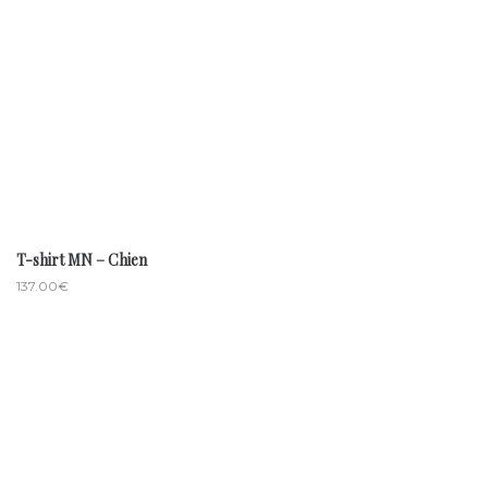
T-shirt MN – Chien
137.00
€