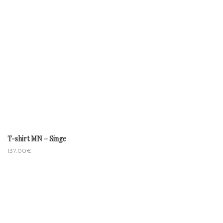
T-shirt MN – Singe
137.00
€