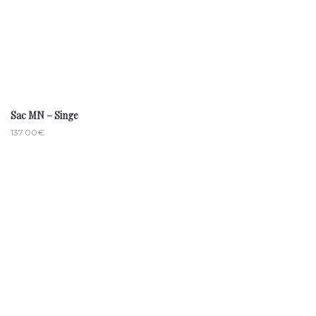
Sac MN – Singe
137.00
€