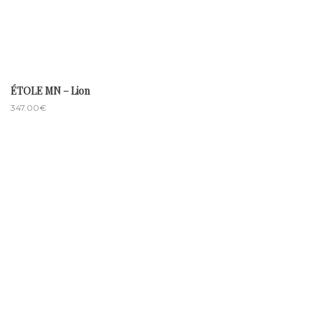
ÉTOLE MN – Lion
347.00
€