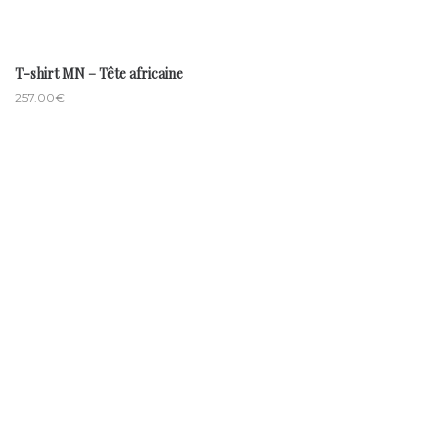
T-shirt MN – Tête africaine
257.00
€