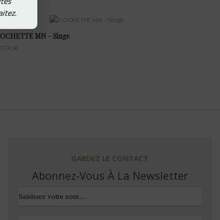
ités
itez.
OCHETTE MN – Singe
57.00
€
GARDEZ LE CONTACT
Abonnez-Vous À La Newsletter