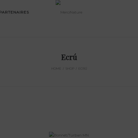
PARTENAIRES
Ecrú
HOME
/
SHOP
/
ECRÚ