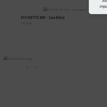
Ave
impo
POCHETTE MN – Lion (bleu)
157.00
€