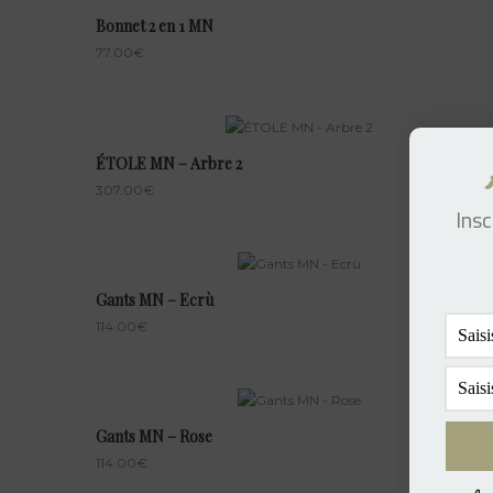
Bonnet 2 en 1 MN
77.00
€
ÉTOLE MN – Arbre 2
307.00
€
Insc
Gants MN – Ecrù
114.00
€
Gants MN – Rose
114.00
€