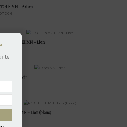
́TOLE MN – Arbre
07.00
€
́TOLE POCHE MN – Lion
r
37.00
€
tante
ants MN – Noir
14.00
€
OCHETTE MN – Lion (blanc)
57.00
€