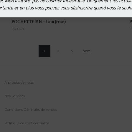
c MerciNature, pas de courrier indésirable. Uniquement les actual
rtante et en plus vous pouvez vous désinscrire quand vous le souha
POCHETTE MN – Lion (rose)
P
157.00
€
1
1
2
3
Next
À propos de nous
Nos Services
Conditions Générales de Ventes
Politique de confidentialité