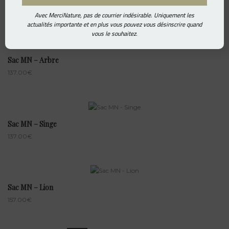
157.00
€
Avec MerciNature, pas de courrier indésirable. Uniquement les
actualités importante et en plus vous pouvez vous désinscrire quand
vous le souhaitez.
Sac MN – Arbre
137.00
€
Sac MN – Singe
137.00
€
Sac MN – Lion
157.00
€