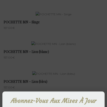
POCHETTE MN – Singe
157.00
€
POCHETTE MN – Lion (blanc)
157.00
€
POCHETTE MN – Lion (bleu)
157.00
€
Abonnez-Vous Aux Mises À Jour