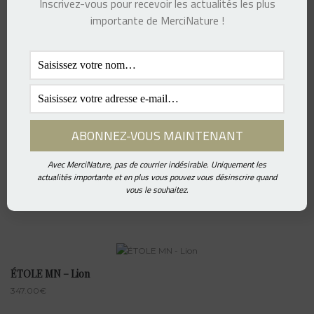
Inscrivez-vous pour recevoir les actualités les plus
POCHETTE MN – Lion (rose)
importante de MerciNature !
157.00
€
POCHETTE MN – Arbre
137.00
€
Avec MerciNature, pas de courrier indésirable. Uniquement les
actualités importante et en plus vous pouvez vous désinscrire quand
ÉTOLE POCHE MN – Lion
vous le souhaitez.
337.00
€
ÉTOLE MN – Lion
347.00
€