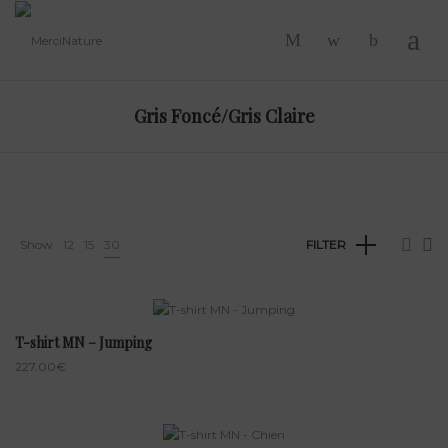
-
Gris Foncé/Gris Claire
Show
12
15
30
FILTER
T-shirt MN – Jumping
227.00
€