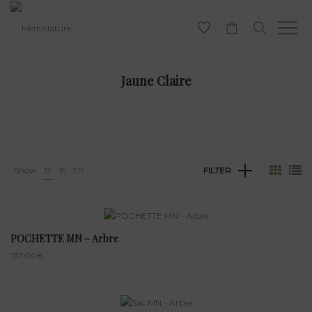
-
Jaune Claire
Show
12
15
30
FILTER
POCHETTE MN – Arbre
137.00
€