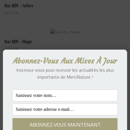
Sac MN – Arbre
137.00
€
Sac MN – Singe
137.00
€
Abonnez-Vous Aux Mises À Jour
Inscrivez-vous pour recevoir les actualités les plus
importante de MerciNature !
T-shirt MN – Singe
137.00
€
T-shirt MN – Chien
137.00
€