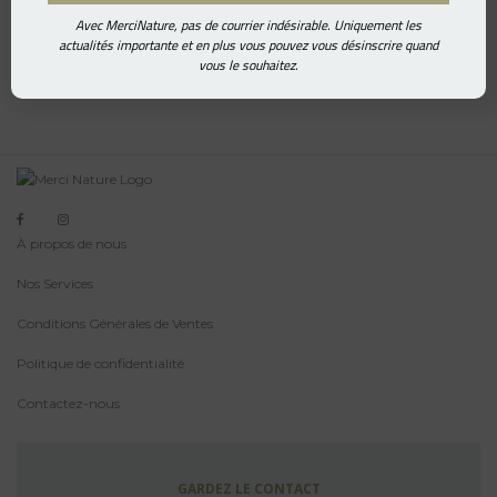
Avec MerciNature, pas de courrier indésirable. Uniquement les
actualités importante et en plus vous pouvez vous désinscrire quand
vous le souhaitez.
À propos de nous
Nos Services
Conditions Générales de Ventes
Politique de confidentialité
Contactez-nous
GARDEZ LE CONTACT