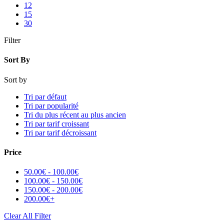
12
15
30
Filter
Sort By
Sort by
Tri par défaut
Tri par popularité
Tri du plus récent au plus ancien
Tri par tarif croissant
Tri par tarif décroissant
Price
50.00
€
-
100.00
€
100.00
€
-
150.00
€
150.00
€
-
200.00
€
200.00
€
+
Clear All Filter