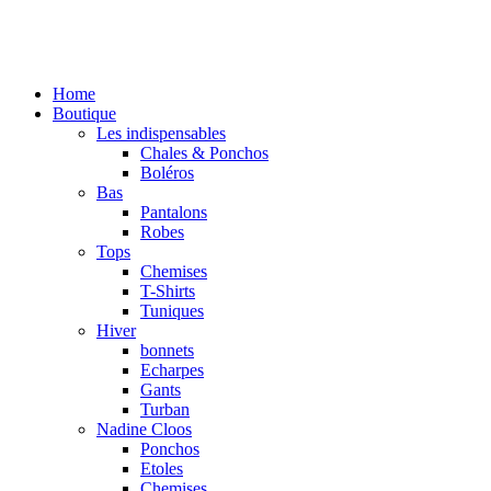
Home
Boutique
Les indispensables
Chales & Ponchos
Boléros
Bas
Pantalons
Robes
Tops
Chemises
T-Shirts
Tuniques
Hiver
bonnets
Echarpes
Gants
Turban
Nadine Cloos
Ponchos
Etoles
Chemises