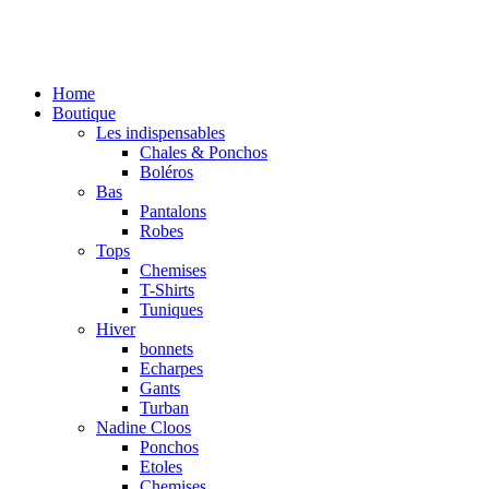
Home
Boutique
Les indispensables
Chales & Ponchos
Boléros
Bas
Pantalons
Robes
Tops
Chemises
T-Shirts
Tuniques
Hiver
bonnets
Echarpes
Gants
Turban
Nadine Cloos
Ponchos
Etoles
Chemises