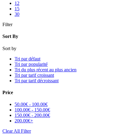
12
15
30
Filter
Sort By
Sort by
Tri par défaut
Tri par popularité
Tri du plus récent au plus ancien
Tri par tarif croissant
Tri par tarif décroissant
Price
50.00
€
-
100.00
€
100.00
€
-
150.00
€
150.00
€
-
200.00
€
200.00
€
+
Clear All Filter