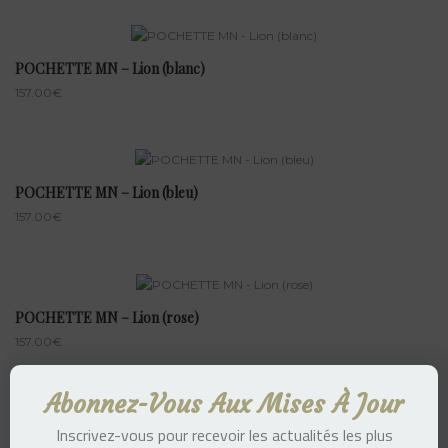
POCHETTE MN – Lion (blanc)
157.00
€
POCHETTE MN – Lion (bleu)
157.00
€
POCHETTE MN – Lion (rose)
157.00
€
Abonnez-Vous Aux Mises À Jour
Inscrivez-vous pour recevoir les actualités les plus
POCHETTE MN – Singe