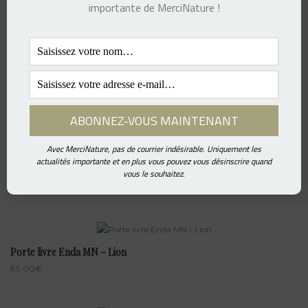
importante de MerciNature !
157.00
€
Poncho Cape MN – Petit oiseau
609.00
€
Avec MerciNature, pas de courrier indésirable. Uniquement les
actualités importante et en plus vous pouvez vous désinscrire quand
Porte livre Enda MN – Arbre
vous le souhaitez.
79.00
€
Porte livre Enda MN – Lion
89.00
€