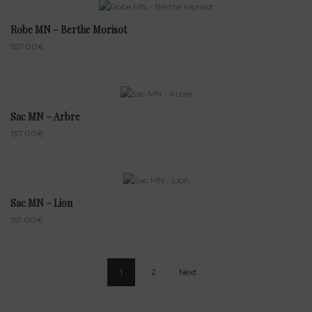
Robe MN – Berthe Morisot
557.00
€
Sac MN – Arbre
137.00
€
Sac MN – Lion
157.00
€
1
2
Next