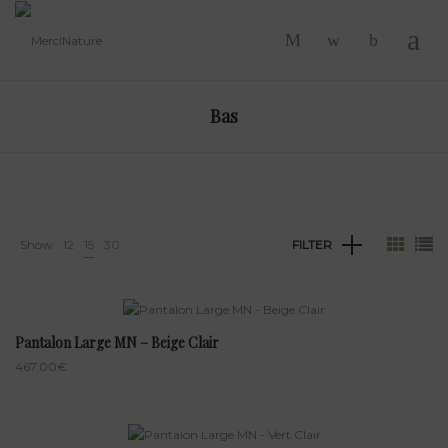
-
Bas
Show
12
15
30
FILTER
Pantalon Large MN – Beige Clair
467.00
€