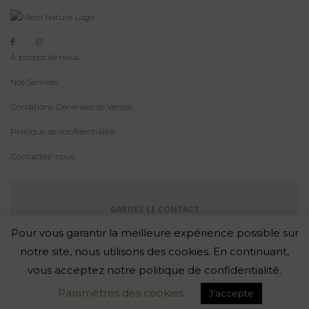
À propos de nous
Nos Services
Conditions Générales de Ventes
Politique de confidentialité
Contactez-nous
GARDEZ LE CONTACT
Abonnez-Vous À La Newsletter
Pour vous garantir la meilleure expérience possible sur
notre site, nous utilisons des cookies. En continuant,
vous acceptez notre politique de confidentialité.
-
Paramètres des cookies
J'accepte