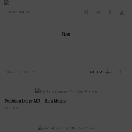
-
Bas
Show
12
15
30
FILTER
Pantalon Large MN – Bleu Marine
467.00
€