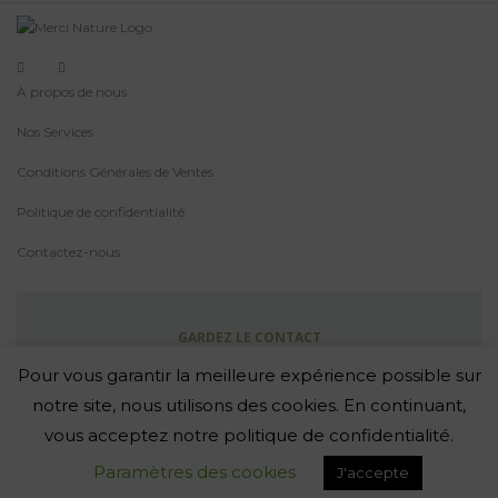
À propos de nous
Nos Services
Conditions Générales de Ventes
Politique de confidentialité
Contactez-nous
GARDEZ LE CONTACT
Abonnez-Vous À La Newsletter
Pour vous garantir la meilleure expérience possible sur
notre site, nous utilisons des cookies. En continuant,
vous acceptez notre politique de confidentialité.
-
Paramètres des cookies
J'accepte