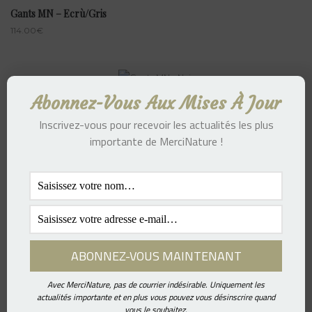
Gants MN – Ecrù/Gris
114.00
€
Abonnez-Vous Aux Mises À Jour
Gants MN – Noir
114.00
€
Inscrivez-vous pour recevoir les actualités les plus
importante de MerciNature !
Gants MN – Rose
114.00
€
Avec MerciNature, pas de courrier indésirable. Uniquement les
actualités importante et en plus vous pouvez vous désinscrire quand
vous le souhaitez.