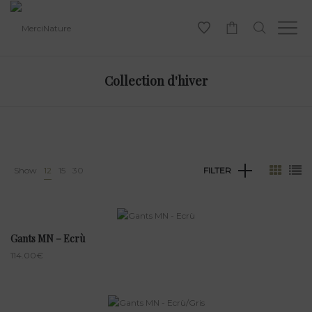
-
Collection d'hiver
Show
12
15
30
FILTER
Gants MN – Ecrù
114.00
€