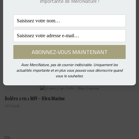
importante de MerciNature !
Boléro 2 en 1 MN – Blue Claire
217.00
€
Boléro 2 en 1 MN – Blue Jeans
Avec MerciNature, pas de courrier indésirable. Uniquement les
217.00
€
actualités importante et en plus vous pouvez vous désinscrire quand
vous le souhaitez.
Boléro 2 en 1 MN – Bleu Marine
217.00
€