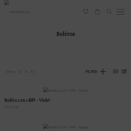
-
Boléros
Show
12
15
30
FILTER
Boléro 2 en 1 MN – Violet
217.00
€