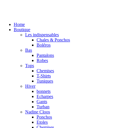
Home
Boutique
Les indispensables
Chales & Ponchos
Boléros
Bas
Pantalons
Robes
Tops
Chemises
T-Shirts
Tuniques
Hiver
bonnets
Echarpes
Gants
Turban
Nadine Cloos
Ponchos
Etoles
Chemises