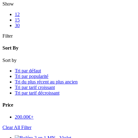
Show
12
15
30
Filter
Sort By
Sort by
Tri par défaut
Tri par popularité
Tri du plus récent au plus ancien
Tri par tarif croissant
Tri par tarif décroissant
Price
200.00
€
+
Clear All Filter