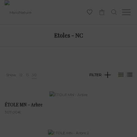
-
Etoles - NC
Show
12
15
30
FILTER
ÉTOLE MN – Arbre
307.00
€