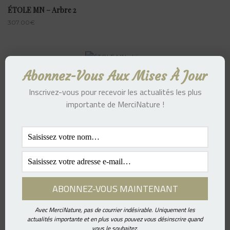
ÉTOLE MN – Arbre 2
307.00
€
Abonnez-Vous Aux Mises À Jour
ÉTOLE MN – Lion
347.00
€
Inscrivez-vous pour recevoir les actualités les plus
importante de MerciNature !
ÉTOLE POCHE MN – Lion
337.00
€
Avec MerciNature, pas de courrier indésirable. Uniquement les
actualités importante et en plus vous pouvez vous désinscrire quand
vous le souhaitez.