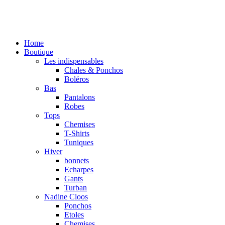
Home
Boutique
Les indispensables
Chales & Ponchos
Boléros
Bas
Pantalons
Robes
Tops
Chemises
T-Shirts
Tuniques
Hiver
bonnets
Echarpes
Gants
Turban
Nadine Cloos
Ponchos
Etoles
Chemises