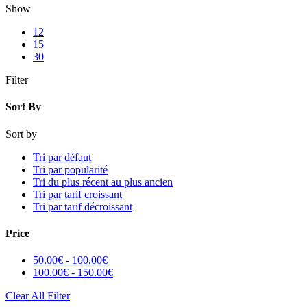
Show
12
15
30
Filter
Sort By
Sort by
Tri par défaut
Tri par popularité
Tri du plus récent au plus ancien
Tri par tarif croissant
Tri par tarif décroissant
Price
50.00
€
-
100.00
€
100.00
€
-
150.00
€
Clear All Filter