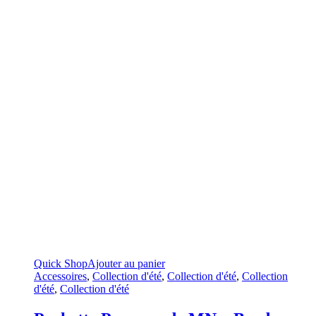
Quick Shop
Ajouter au panier
Accessoires
,
Collection d'été
,
Collection d'été
,
Collection
d'été
,
Collection d'été