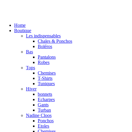
Home
Boutique
Les indispensables
Chales & Ponchos
Boléros
Bas
Pantalons
Robes
Tops
Chemises
T-Shirts
Tuniques
Hiver
bonnets
Echarpes
Gants
Turban
Nadine Cloos
Ponchos
Etoles
Chemises