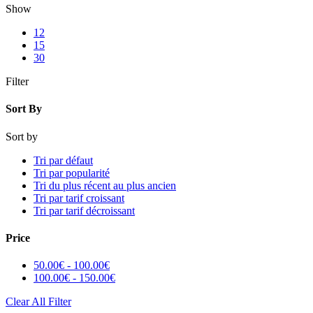
Show
12
15
30
Filter
Sort By
Sort by
Tri par défaut
Tri par popularité
Tri du plus récent au plus ancien
Tri par tarif croissant
Tri par tarif décroissant
Price
50.00
€
-
100.00
€
100.00
€
-
150.00
€
Clear All Filter