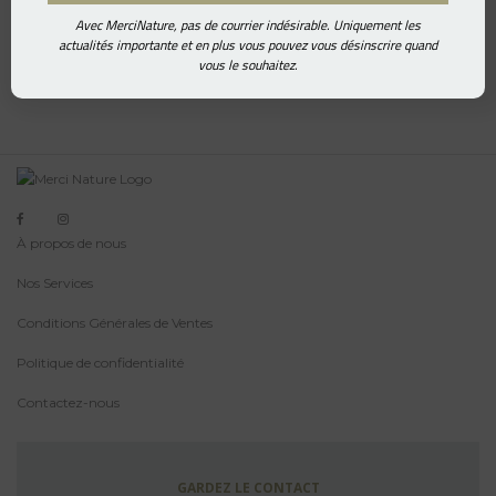
Avec MerciNature, pas de courrier indésirable. Uniquement les
actualités importante et en plus vous pouvez vous désinscrire quand
vous le souhaitez.
À propos de nous
Nos Services
Conditions Générales de Ventes
Politique de confidentialité
Contactez-nous
GARDEZ LE CONTACT