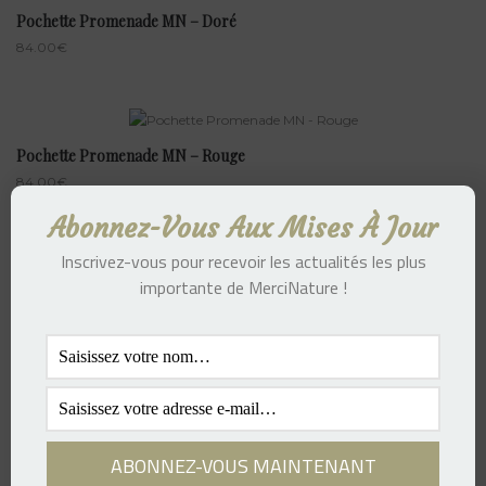
Pochette Promenade MN – Doré
84.00
€
Pochette Promenade MN – Rouge
84.00
€
Abonnez-Vous Aux Mises À Jour
Inscrivez-vous pour recevoir les actualités les plus
importante de MerciNature !
Pochette Promenade MN – Bleu Électrique
127.00
€
Pochette Promenade MN – Violet
127.00
€