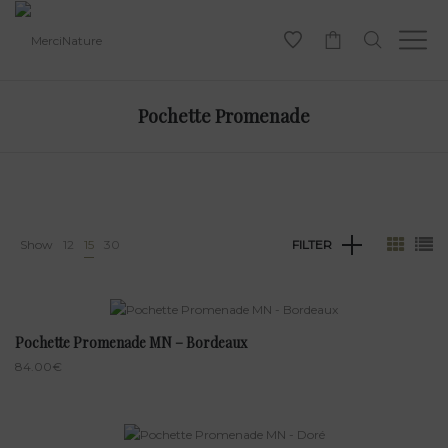
-
Pochette Promenade
Show
12
15
30
FILTER
Pochette Promenade MN – Bordeaux
84.00
€