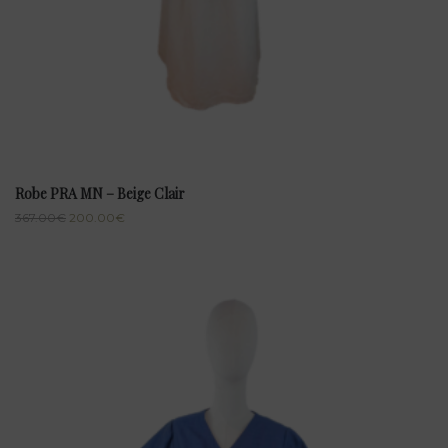
Robe PRA MN – Beige Clair
367.00
€
200.00
€