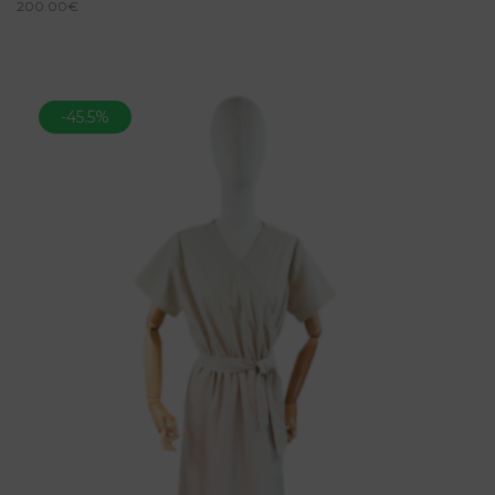
200.00
€
-45.5%