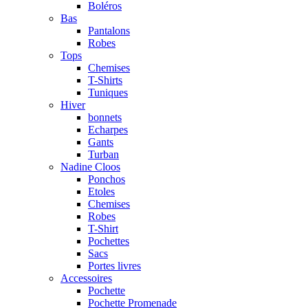
Boléros
Bas
Pantalons
Robes
Tops
Chemises
T-Shirts
Tuniques
Hiver
bonnets
Echarpes
Gants
Turban
Nadine Cloos
Ponchos
Etoles
Chemises
Robes
T-Shirt
Pochettes
Sacs
Portes livres
Accessoires
Pochette
Pochette Promenade