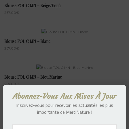
Blouse FOL C MN – Beige/Ecrú
267.00
€
Blouse FOL C MN – Blanc
267.00
€
Blouse FOL C MN – Bleu Marine
267.00
€
Abonnez-Vous Aux Mises À Jour
Inscrivez-vous pour recevoir les actualités les plus
importante de MerciNature !
Blouse FOL MN – Blanc
287.00
€