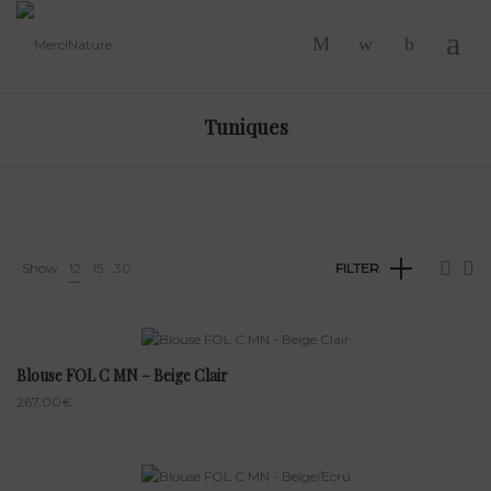
-
Tuniques
Show
12
15
30
FILTER
Blouse FOL C MN – Beige Clair
267.00
€