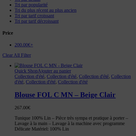
Tri par popularité
Tri du plus récent au plus ancien
Tri par tarif croissant
Tri par tarif décroissant
Price
200.00
€
+
Clear All Filter
Quick Shop
Ajouter au panier
Collection d'été
,
Collection d'été
,
Collection d'été
,
Collection
d'été
,
Collection d'été
,
Collection d'été
Blouse FOL C MN – Beige Clair
267.00
€
Tunique 100% Lin – Pièce très sympa et pratique à porter –
Lavage à la main – Lavage à la machine avec programme
Délicate Matériel: 100% Lin