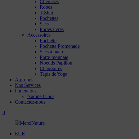
Chemises
Robes
T-Shirt
Pochettes
Sacs
Portes livres
Accessoires
Pochette
Pochette Promenade
Sacs à main
Porte-monnaie
Noeuds Papillon
Chaussures
Tapis de Yoga
À propos
Nos Services
Partenaires
Nadine Cloos
Contactez-nous
0
EUR