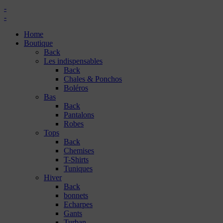
-
-
Home
Boutique
Back
Les indispensables
Back
Chales & Ponchos
Boléros
Bas
Back
Pantalons
Robes
Tops
Back
Chemises
T-Shirts
Tuniques
Hiver
Back
bonnets
Echarpes
Gants
Turban