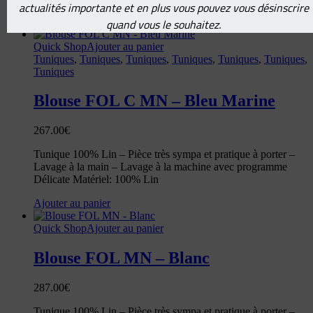
actualités importante et en plus vous pouvez vous désinscrire
Ajouter au panier
quand vous le souhaitez.
Quick Shop
Ajouter au panier
Tuniques
,
Tuniques
,
Tuniques
,
Tuniques
,
Tuniques
,
Tuniques
,
Tuniques
Blouse FOL C MN – Bleu Marine
267.00
€
Tunique 100% Lin – Pièce très sympa et pratique à porter –
Lavage à la main – Lavage à la machine avec programme
Délicate Matériel: 100% Lin
Ajouter au panier
Quick Shop
Ajouter au panier
Blouse FOL MN – Blanc
287.00
€
Tunique 100% Lin – Pièce très sympa et pratique à porter –