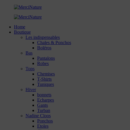
Home
Boutique
Les indispensables
Chales & Ponchos
Boléros
Bas
Pantalons
Robes
Tops
Chemises
T-Shirts
Tuniques
Hiver
bonnets
Echarpes
Gants
Turban
Nadine Cloos
Ponchos
Etoles