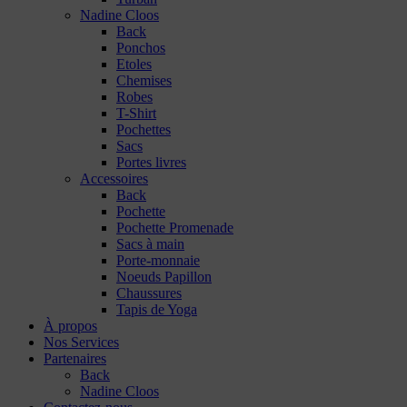
Nadine Cloos
Back
Ponchos
Etoles
Chemises
Robes
T-Shirt
Pochettes
Sacs
Portes livres
Accessoires
Back
Pochette
Pochette Promenade
Sacs à main
Porte-monnaie
Noeuds Papillon
Chaussures
Tapis de Yoga
À propos
Nos Services
Partenaires
Back
Nadine Cloos