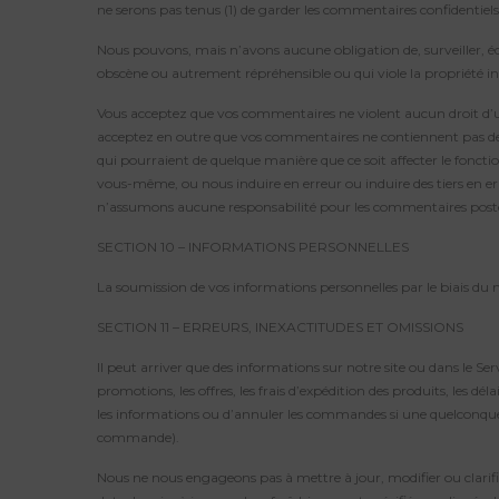
ne serons pas tenus (1) de garder les commentaires confidentie
Nous pouvons, mais n’avons aucune obligation de, surveiller, é
obscène ou autrement répréhensible ou qui viole la propriété inte
Vous acceptez que vos commentaires ne violent aucun droit d’un t
acceptez en outre que vos commentaires ne contiennent pas de m
qui pourraient de quelque manière que ce soit affecter le foncti
vous-même, ou nous induire en erreur ou induire des tiers en er
n’assumons aucune responsabilité pour les commentaires postés
SECTION 10 – INFORMATIONS PERSONNELLES
La soumission de vos informations personnelles par le biais du ma
SECTION 11 – ERREURS, INEXACTITUDES ET OMISSIONS
Il peut arriver que des informations sur notre site ou dans le Se
promotions, les offres, les frais d’expédition des produits, les dé
les informations ou d’annuler les commandes si une quelconque 
commande).
Nous ne nous engageons pas à mettre à jour, modifier ou clarifier 