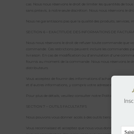
cas. Nous nous réservons le droit de limiter les quantités de tou
sans préavis, à notre seule discrétion. Nous nous réservons le dro
Nous ne garantissons pas que la qualité des produits, services, 
SECTION 6 – EXACTITUDE DES INFORMATIONS DE FACTUR
Nous nous réservons le droit de refuser toute commande que vou
commande. Ces restrictions peuvent inclure les commandes pass
livraison. En cas de modification ou d’annulation d’une comman
fournis au moment de la commande. Nous nous réservons le droit
distributeurs.
Vous acceptez de fournir des informations d’achat et de compte
et d’autres informations, y compris votre adresse électronique, v
Pour plus de détails, veuillez consulter notre Politique de retour
Insc
SECTION 7 – OUTILS FACULTATIFS
Nous pouvons vous donner accès à des outils tiers que nous ne s
Vous reconnaissez et acceptez que nous vous donnions accès à ces 