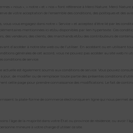
termes « nous », « notre » et « nos » font référence à Merci Nature. Merci Nature 
 réserve de votre acceptation de l’ensemble des conditions, des politiques et des avis
 vous vous engagez dans notre « Service » et acceptez d’être lié par les conditio
plémentaires mentionnées ici et/ou disponibles par lien hypertexte. Ces conditions
urs, des vendeurs, des clients, des marchands et/ou des contributeurs de contenu
avant d’accéder à notre site web ou de l’utiliser. En accédant ou en utilisant tout
onditions générales de cet accord, vous ne pouvez pas accéder au site web ni util
s conditions de service.
e actuelle est également soumis aux conditions de service. Vous pouvez consulter
jour, de modifier ou de remplacer toute partie des présentes conditions d’utili
èrement cette page pour prendre connaissance des modifications. Le fait de continu
fournissent la plate-forme de commerce électronique en ligne qui nous permet de 
oins l’âge de la majorité dans votre État ou province de résidence, ou avoir l’âg
sonne mineure à votre charge d’utiliser ce site.