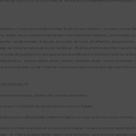
ans le Service ou sur tout site web lié, ne doit être considérée comme indiquant 
isation, il vous est interdit d’utiliser le site ou son contenu : (a) dans un but ill
ns, règles, lois ou ordonnances locales internationales, fédérales, provinciales ou
ersonnes ; (e) de harceler, d’abuser, d’insulter, de nuire, de diffamer, de calomnier
, de l’âge, de l’origine nationale ou du handicap ; (f) de soumettre des informatio
re utilisé de quelque manière que ce soit qui affectera la fonctionnalité ou le f
nelles d’autrui ; (i) pour spam, phish, pharm, prétexte, spider, crawl, ou scrape 
ut autre site web, ou de l’Internet. Nous nous réservons le droit de mettre fin à v
RESPONSABILITÉ
 sera ininterrompue, opportune, sûre ou sans erreur.
us par l’utilisation du service seront précis ou fiables.
 service pour des périodes indéterminées ou annuler le service à tout moment, 
é à utiliser le service est à vos propres risques. Le service et tous les produits 
quels » et « tels que disponibles » pour votre utilisation, sans aucune représenta