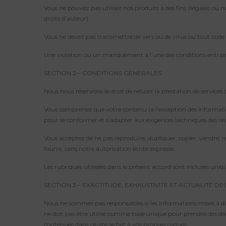
Vous ne pouvez pas utiliser nos produits à des fins illégales ou non
droits d’auteur).
Vous ne devez pas transmettre de vers ou de virus ou tout code 
Une violation ou un manquement à l’une des conditions entraîne
SECTION 2 – CONDITIONS GÉNÉRALES
Nous nous réservons le droit de refuser la prestation de service
Vous comprenez que votre contenu (à l’exception des informations 
pour se conformer et s’adapter aux exigences techniques des résea
Vous acceptez de ne pas reproduire, dupliquer, copier, vendre, reve
fourni, sans notre autorisation écrite expresse.
Les rubriques utilisées dans le présent accord sont incluses un
SECTION 3 – EXACTITUDE, EXHAUSTIVITÉ ET ACTUALITÉ D
Nous ne sommes pas responsables si les informations mises à disp
ne doit pas être utilisé comme base unique pour prendre des déci
contenues dans ce site se fait à vos propres risques.