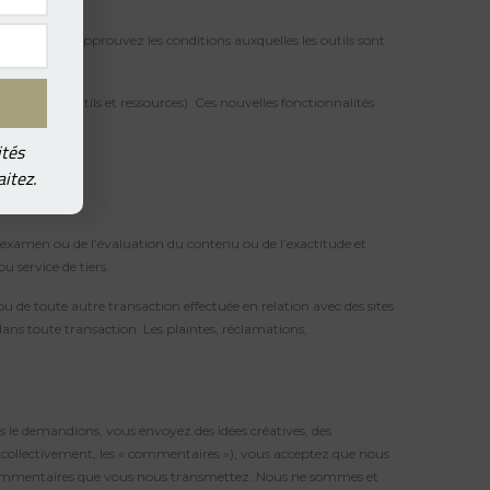
onnaissez et approuvez les conditions auxquelles les outils sont
 nouveaux outils et ressources). Ces nouvelles fonctionnalités
ités
itez.
 l’examen ou de l’évaluation du contenu ou de l’exactitude et
 service de tiers.
u de toute autre transaction effectuée en relation avec des sites
ans toute transaction. Les plaintes, réclamations,
s le demandions, vous envoyez des idées créatives, des
t (collectivement, les « commentaires »), vous acceptez que nous
 les commentaires que vous nous transmettez. Nous ne sommes et