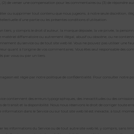
ls, (2) de verser une compensation pour les commentaires ou (3) de répondre a
diter ou supprimer tout contenu que nous jugeons, à notre seule discrétion, ill
llectuelle d’une partie ou les présentes conditions d’utilisation.
iers, y compris le droit d’auteur, la marque déposée, la vie privée, la personn
atériel diffamatoire ou autrement illégal, abusif ou obscène, ou ne contiennen
onnement du service ou de tout site web lié. Vous ne pouvez pas utiliser une fau
reur quant à l’origine de vos commentaires. Vous êtes seul responsable des com
 par vous ou par un tiers.
gasin est régie par notre politique de confidentialité. Pour consulter notre poli
rvice contiennent des erreurs typographiques, des inexactitudes ou des omissions 
lais de transit et la disponibilité. Nous nous réservons le droit de corriger toute 
information dans le Service ou sur tout site web lié est inexacte, à tout mome
les informations du Service ou de tout autre site web lié, y compris, sans limitat