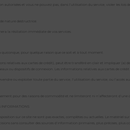
 autorisées et vous ne pouvez pas, dans l’utilisation du service, violer les lois de 
de nature destructrice.
ra la résiliation immédiate de vos services.
s à quiconque, pour quelque raison que ce soit et à tout moment.
relatives aux cartes de crédit), peut être transféré en clair et impliquer (a) des
ux ou dispositifs de connexion. Les informations relatives aux cartes de crédit s
ndre ou exploiter toute partie du service, l’utilisation du service, ou l’accès au 
iquement pour des raisons de commodité et ne limiteront ni n’affecteront d’une
ES INFORMATIONS
osition sur ce site ne sont pas exactes, complètes ou actuelles. Le matériel sur
sions sans consulter des sources d’information primaires, plus précises, plus co