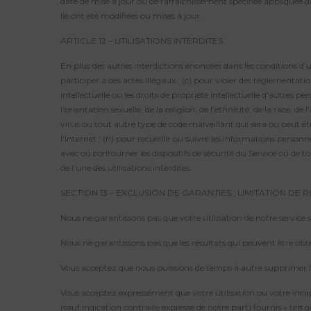
date de mise à jour ou de rafraîchissement spécifiée appliquée d
lié ont été modifiées ou mises à jour.
ARTICLE 12 – UTILISATIONS INTERDITES
En plus des autres interdictions énoncées dans les conditions d’util
participer à des actes illégaux ; (c) pour violer des réglementatio
intellectuelle ou les droits de propriété intellectuelle d’autres p
l’orientation sexuelle, de la religion, de l’ethnicité, de la race
virus ou tout autre type de code malveillant qui sera ou peut êt
l’Internet ; (h) pour recueillir ou suivre les informations person
avec ou contourner les dispositifs de sécurité du Service ou de to
de l’une des utilisations interdites.
SECTION 13 – EXCLUSION DE GARANTIES ; LIMITATION DE 
Nous ne garantissons pas que votre utilisation de notre service
Nous ne garantissons pas que les résultats qui peuvent être obten
Vous acceptez que nous puissions de temps à autre supprimer le
Vous acceptez expressément que votre utilisation ou votre incapacit
(sauf indication contraire expresse de notre part) fournis « tels 