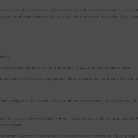
formations historiques ne sont pas nécessairement actuelles et sont fournies à t
 aucune obligation de mettre à jour les informations sur notre site. Vous accep
éavis.
vice (ou toute partie ou contenu de celui-ci) à tout moment et sans préavis.
s de toute modification, changement de prix, suspension ou interruption du se
ement en ligne sur le site web. Ces produits ou services peuvent avoir des quant
récisément que possible les couleurs et les images de nos produits qui apparais
r sera exact.
de limiter la vente de nos produits ou services à toute personne, région géogra