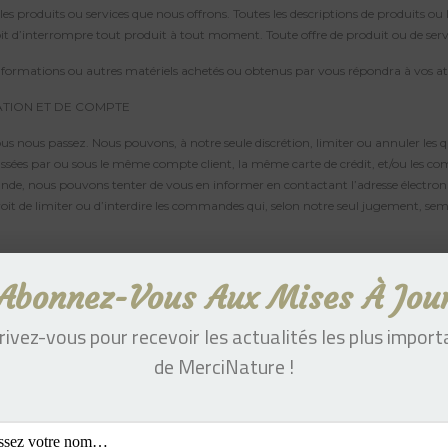
s les produits ou services que nous offrons. Toutes les descriptions de produits 
it d’interrompre tout produit à tout moment. Toute offre de produit ou de service f
informations ou autres matériels achetés ou obtenus par vous répondra à vos atte
ATION ET DE COMPTE
s nous passez. Nous pouvons, à notre seule discrétion, limiter ou annuler les
ées par ou sous le même compte client, la même carte de crédit, et/ou les com
de, nous pouvons tenter de vous en informer en contactant l’adresse électroni
 de limiter ou d’interdire les commandes qui, selon notre seul jugement, semb
 actuelles, complètes et exactes pour tous les achats effectués dans notre ma
os numéros de carte de crédit et leurs dates d’expiration, afin que nous puission
Abonnez-Vous Aux Mises À Jou
.
rivez-vous pour recevoir les actualités les plus impor
de MerciNature !
urveillons pas et sur lesquels nous n’avons aucun contrôle ni aucune influence.
outils « tels quels » et « selon leur disponibilité » sans aucune garantie, repr