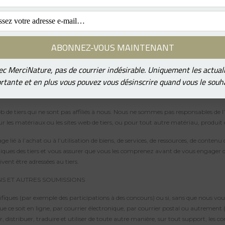
u’elle soit, découlant de ou liée à votre utilisation d’outils tiers optionnels.
site est entièrement à vos risques et périls et vous devez vous assurer que vous c
es et/ou fonctionnalités par le biais du site (y compris la mise à disposition de
d’utilisation.
c MerciNature, pas de courrier indésirable. Uniquement les actual
rtante et en plus vous pouvez vous désinscrire quand vous le souha
rvice peuvent inclure des éléments provenant de tiers.
s web de tiers qui ne sont pas affiliés à nous. Nous ne sommes pas responsables de
les matériaux ou les sites web de tiers, ou pour tout autre matériau, produit ou
 à l’achat ou à l’utilisation de biens, de services, de ressources, de contenu o
atiques des tiers et vous assurer que vous les comprenez avant de vous engager d
vent être adressées au tiers.
NS ET AUTRES SOUMISSIONS
fiques (par exemple des participations à des concours) ou si, sans que nous vou
que ce soit en ligne, par courrier électronique, par courrier postal ou autremen
ier, distribuer, traduire et utiliser de toute autre manière, sur tout support,