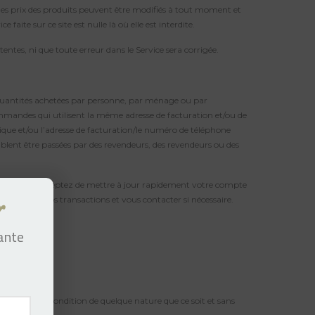
ou les prix des produits peuvent être modifiés à tout moment et
aite sur ce site est nulle là où elle est interdite.
ntes, ni que toute erreur dans le Service sera corrigée.
 quantités achetées par personne, par ménage ou par
mandes qui utilisent la même adresse de facturation et/ou de
que et/ou l’adresse de facturation/le numéro de téléphone
lent être passées par des revendeurs, des revendeurs ou des
gasin. Vous acceptez de mettre à jour rapidement votre compte
s effectuer vos transactions et vous contacter si nécessaire.
r
tante
ésentation ou condition de quelque nature que ce soit et sans