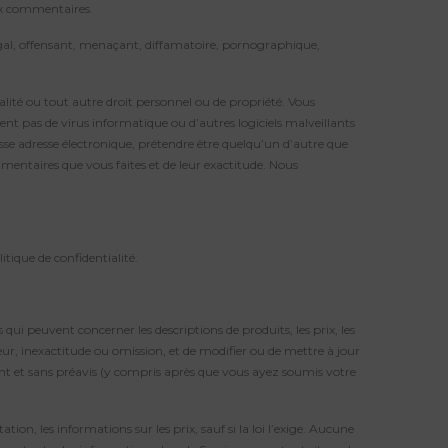
ux commentaires.
égal, offensant, menaçant, diffamatoire, pornographique,
alité ou tout autre droit personnel ou de propriété. Vous
t pas de virus informatique ou d’autres logiciels malveillants
sse adresse électronique, prétendre être quelqu’un d’autre que
mentaires que vous faites et de leur exactitude. Nous
tique de confidentialité.
qui peuvent concerner les descriptions de produits, les prix, les
erreur, inexactitude ou omission, et de modifier ou de mettre à jour
nt et sans préavis (y compris après que vous ayez soumis votre
ion, les informations sur les prix, sauf si la loi l’exige. Aucune