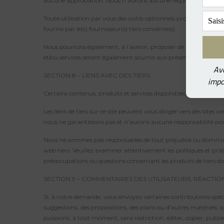
aucune approbation. Nous n’aurons aucune responsabilité, quelle q
Toute utilisation par vous des outils optionnels proposés par le 
fournis par le(s) fournisseur(s) tiers concerné(s).
Nous pourrons également, à l’avenir, proposer de nouveaux servic
et/ou services seront également soumis aux présentes conditions 
Ave
SECTION 8 – LIENS AVEC DES TIERS
impo
Certains contenus, produits et services disponibles via notre Se
Les liens de tiers sur ce site peuvent vous diriger vers des site
nous ne garantissons pas et n’aurons aucune responsabilité pour 
Nous ne sommes pas responsables de tout préjudice ou dommage lié
web tiers. Veuillez examiner attentivement les politiques et pr
préoccupations ou questions concernant les produits de tiers doi
SECTION 9 – COMMENTAIRES DES UTILISATEURS, RÉACTIO
Si, à notre demande, vous envoyez certaines contributions spéci
suggestions, des propositions, des plans ou d’autres matériels, 
puissions, à tout moment, sans restriction, éditer, copier, publ