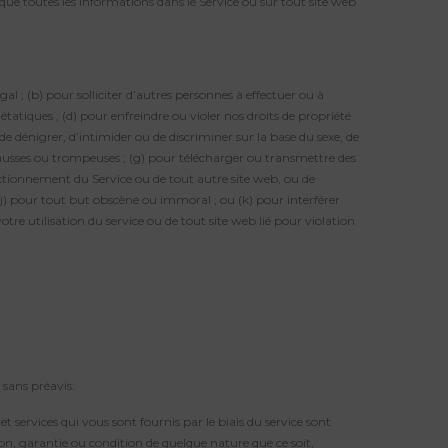
que toutes les informations dans le Service ou sur tout site web
égal ; (b) pour solliciter d’autres personnes à effectuer ou à
 étatiques ; (d) pour enfreindre ou violer nos droits de propriété
, de dénigrer, d’intimider ou de discriminer sur la base du sexe, de
ns fausses ou trompeuses ; (g) pour télécharger ou transmettre des
onctionnement du Service ou de tout autre site web, ou de
; (j) pour tout but obscène ou immoral ; ou (k) pour interférer
otre utilisation du service ou de tout site web lié pour violation
sans préavis.
et services qui vous sont fournis par le biais du service sont
tion, garantie ou condition de quelque nature que ce soit,