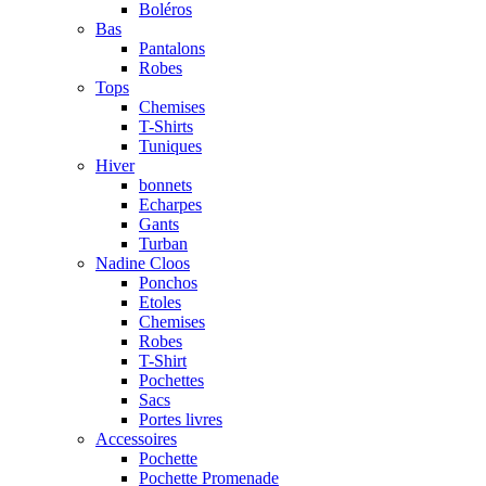
Boléros
Bas
Pantalons
Robes
Tops
Chemises
T-Shirts
Tuniques
Hiver
bonnets
Echarpes
Gants
Turban
Nadine Cloos
Ponchos
Etoles
Chemises
Robes
T-Shirt
Pochettes
Sacs
Portes livres
Accessoires
Pochette
Pochette Promenade