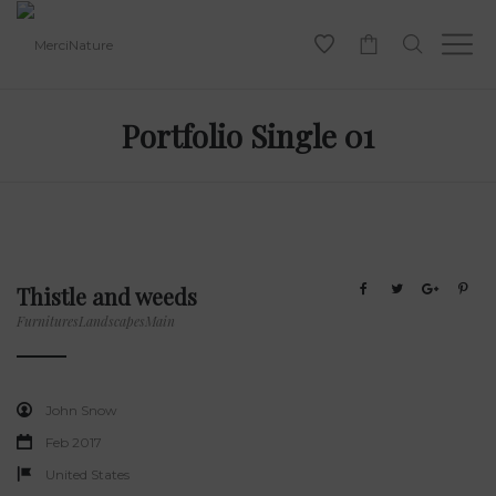
-
Portfolio Single 01
Thistle and weeds
Furnitures
Landscapes
Main
John Snow
Feb 2017
United States