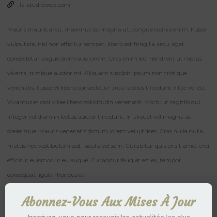
la-studioweb.com
Mauris mauris arcu, maximus ac magna ut, congue lacinia enim. Fusce
vulputate, nisl non efficitur semper, libero est fringilla arcu, eget
consectetur augue diam quis lorem. Cras enim leo, hendrerit ut metus
viverra, tristique auctor mi. Aliquam suscipit ipsum non tristique
venenatis. Fusce et libero consectetur arcu facilisis tincidunt vitae vel est.
Vivamus et orci vitae libero sollicitudin venenatis. Morbi ut sagittis dui.
Integer vel diam in lectus auctor tincidunt. In aliquet vel magna ac
scelerisque. Mauris venenatis dictum lorem vel ultrices. Cras nulla nulla,
mattis nec vestibulum sed, iaculis vel sem. Curabitur quis ex sit amet orci
efficitur euismod in eu augue. Curabitur feugiat est ex, tempor
consequat ligula rhoncus et.
Skill Used
Abonnez-Vous Aux Mises À Jour