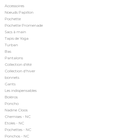
Accessoires
Noeuds Papillon
Pochette
Pochette Promenade
Sacs à main
Tapis de Yoga
Turban
Bas
Pantalons
Collection d'été
Collection d'hiver
bonnets
Gants
Les indispensables
Boléros
Poncho
Nadine Cloos
Chemises - NC
Etoles - NC
Pochettes - NC
Ponchos - NC