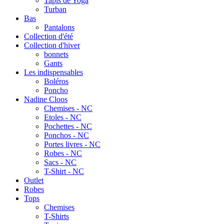
Tapis de Yoga
Turban
Bas
Pantalons
Collection d'été
Collection d'hiver
bonnets
Gants
Les indispensables
Boléros
Poncho
Nadine Cloos
Chemises - NC
Etoles - NC
Pochettes - NC
Ponchos - NC
Portes livres - NC
Robes - NC
Sacs - NC
T-Shirt - NC
Outlet
Robes
Tops
Chemises
T-Shirts