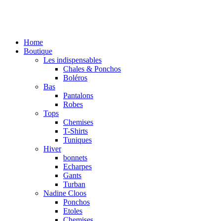
Home
Boutique
Les indispensables
Chales & Ponchos
Boléros
Bas
Pantalons
Robes
Tops
Chemises
T-Shirts
Tuniques
Hiver
bonnets
Echarpes
Gants
Turban
Nadine Cloos
Ponchos
Etoles
Chemises