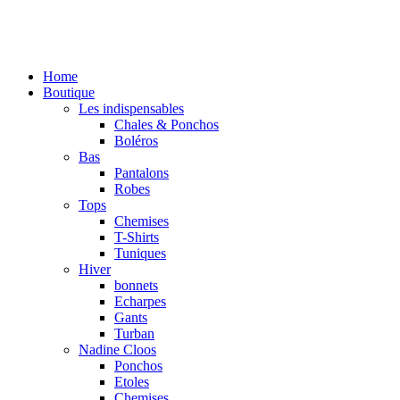
Home
Boutique
Les indispensables
Chales & Ponchos
Boléros
Bas
Pantalons
Robes
Tops
Chemises
T-Shirts
Tuniques
Hiver
bonnets
Echarpes
Gants
Turban
Nadine Cloos
Ponchos
Etoles
Chemises