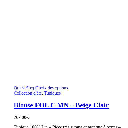
Quick Shop
Choix des options
Collection d'été
,
Tuniques
Blouse FOL C MN – Beige Clair
267.00
€
Tunique 100% Lin – Pièce très sympa et pratique à porter –