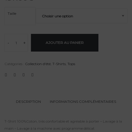
Taille
-
+
AJOUTER AU PANIER
Catégories :
Collection d'été
,
T-Shirts
,
Tops
DESCRIPTION
INFORMATIONS COMPLÉMENTAIRES
T-Shirt 100%Coton, très confortable et agréable à porter – Lavage à la
main – Lavage à la machine avec programme délicat