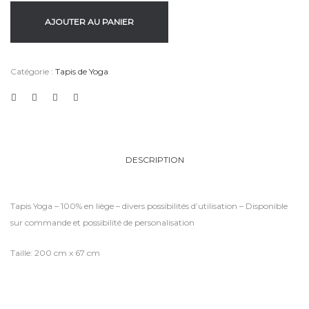
AJOUTER AU PANIER
Catégorie :
Tapis de Yoga
DESCRIPTION
Tapis Yoga – 100% en liège – divers possibilités d’utilisation – Disponible
sur commande et possibilité de personalisation
Taille: 200 cm x 67 cm