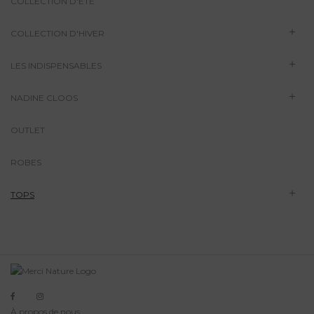
COLLECTION D'ÉTÉ
COLLECTION D'HIVER
LES INDISPENSABLES
NADINE CLOOS
OUTLET
ROBES
TOPS
À propos de nous