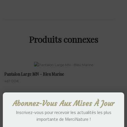
Produits connexes
Pantalon Large MN – Bleu Marine
467.00
€
Abonnez-Vous Aux Mises À Jour
T-Shirt MN – Rouge
Inscrivez-vous pour recevoir les actualités les plus
137.00
€
importante de MerciNature !