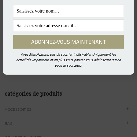
T-Shirt MN – Beige
137.00
€
Avec MerciNature, pas de courrier indésirable. Uniquement les
T-Shirt MN – Blue Jeans
actualités importante et en plus vous pouvez vous désinscrire quand
137.00
€
vous le souhaitez.
catégories de produits
ACCESSOIRES
BAS