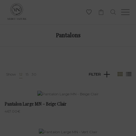
-
Pantalons
Show
12
15
30
FILTER
Pantalon Large MN – Beige Clair
467.00
€