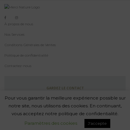
À propos de nous
Nos Services
Conditions Générales de Ventes
Politique de confidentialité
Contactez-nous
GARDEZ LE CONTACT
Abonnez-Vous À La Newsletter
Pour vous garantir la meilleure expérience possible sur
notre site, nous utilisons des cookies. En continuant,
vous acceptez notre politique de confidentialité.
-
Paramètres des cookies
J'accepte