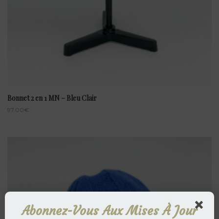
Bonnet 2 en 1 MN – Bleu Clair
97.00
€
Abonnez-Vous Aux Mises À Jour