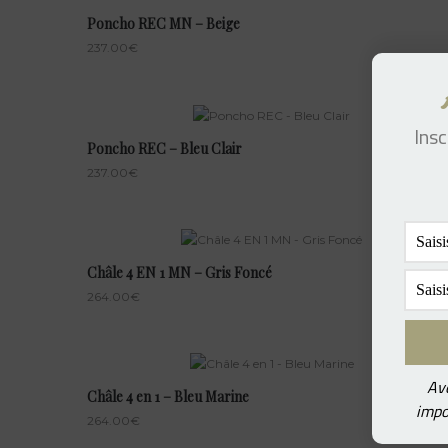
Poncho REC MN – Beige
237.00
€
Insc
Poncho REC – Bleu Clair
237.00
€
Châle 4 EN 1 MN – Gris Foncé
264.00
€
Ave
Châle 4 en 1 – Bleu Marine
impo
264.00
€