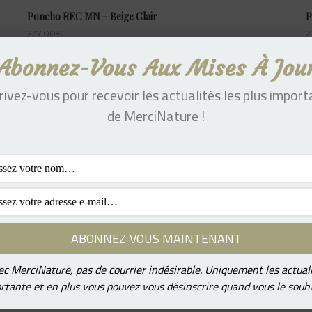
Poncho REC MN – Beige Clair
P
237.00
€
2
Abonnez-Vous Aux Mises À Jou
rivez-vous pour recevoir les actualités les plus impor
Châle 4 EN 1 MN – Vert Clair
C
de MerciNature !
264.00
€
2
Châle 4 en 1 – Bleu Jeans
C
264.00
€
2
c MerciNature, pas de courrier indésirable. Uniquement les actual
Châle 4 en 1 – Rouge
C
rtante et en plus vous pouvez vous désinscrire quand vous le souha
264.00
€
2