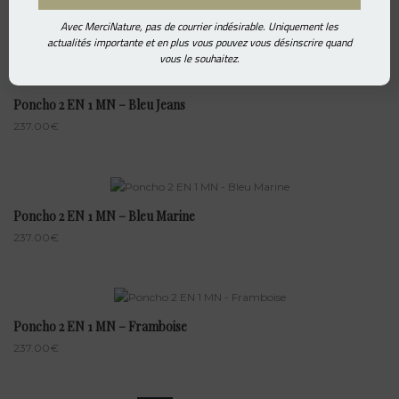
264.00
€
Avec MerciNature, pas de courrier indésirable. Uniquement les
actualités importante et en plus vous pouvez vous désinscrire quand
vous le souhaitez.
Poncho 2 EN 1 MN – Bleu Jeans
237.00
€
Poncho 2 EN 1 MN – Bleu Marine
237.00
€
Poncho 2 EN 1 MN – Framboise
237.00
€