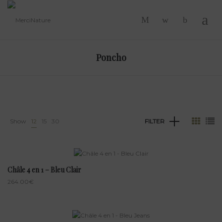
-
Poncho
Show
12
15
30
FILTER
Châle 4 en 1 – Bleu Clair
264.00
€