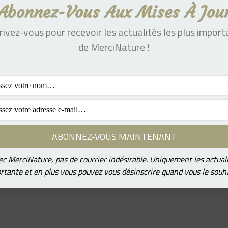
Abonnez-Vous Aux Mises À Jou
Robe FOL MN – Vert Clair
R
377.00
€
3
rivez-vous pour recevoir les actualités les plus impor
de MerciNature !
Robe PRA MN – Vert Clair
200.00
€
c MerciNature, pas de courrier indésirable. Uniquement les actual
rtante et en plus vous pouvez vous désinscrire quand vous le souha