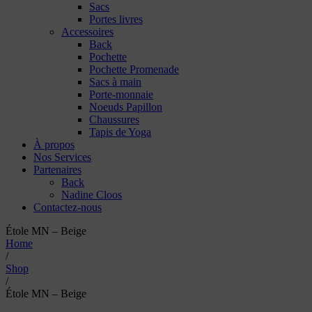
Sacs
Portes livres
Accessoires
Back
Pochette
Pochette Promenade
Sacs à main
Porte-monnaie
Noeuds Papillon
Chaussures
Tapis de Yoga
À propos
Nos Services
Partenaires
Back
Nadine Cloos
Contactez-nous
Étole MN – Beige
Home
/
Shop
/
Étole MN – Beige