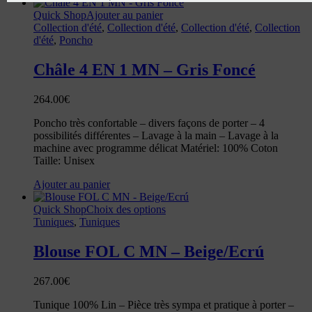
Quick Shop
Ajouter au panier
Collection d'été
,
Collection d'été
,
Collection d'été
,
Collection
d'été
,
Poncho
Châle 4 EN 1 MN – Gris Foncé
264.00
€
Poncho très confortable – divers façons de porter – 4
possibilités différentes – Lavage à la main – Lavage à la
machine avec programme délicat Matériel: 100% Coton
Taille: Unisex
Ajouter au panier
Quick Shop
Choix des options
Tuniques
,
Tuniques
Blouse FOL C MN – Beige/Ecrú
267.00
€
Tunique 100% Lin – Pièce très sympa et pratique à porter –