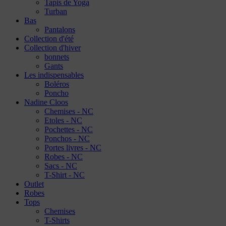
Tapis de Yoga
Turban
Bas
Pantalons
Collection d'été
Collection d'hiver
bonnets
Gants
Les indispensables
Boléros
Poncho
Nadine Cloos
Chemises - NC
Etoles - NC
Pochettes - NC
Ponchos - NC
Portes livres - NC
Robes - NC
Sacs - NC
T-Shirt - NC
Outlet
Robes
Tops
Chemises
T-Shirts