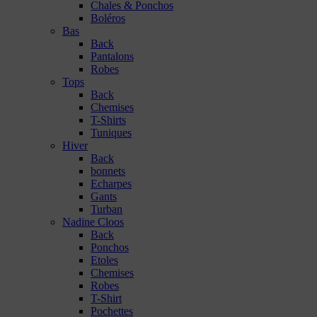
Chales & Ponchos
Boléros
Bas
Back
Pantalons
Robes
Tops
Back
Chemises
T-Shirts
Tuniques
Hiver
Back
bonnets
Echarpes
Gants
Turban
Nadine Cloos
Back
Ponchos
Etoles
Chemises
Robes
T-Shirt
Pochettes