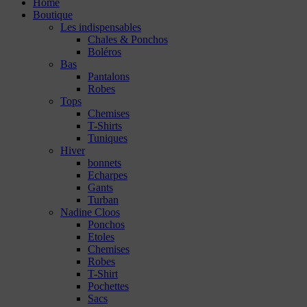
Home
Boutique
Les indispensables
Chales & Ponchos
Boléros
Bas
Pantalons
Robes
Tops
Chemises
T-Shirts
Tuniques
Hiver
bonnets
Echarpes
Gants
Turban
Nadine Cloos
Ponchos
Etoles
Chemises
Robes
T-Shirt
Pochettes
Sacs