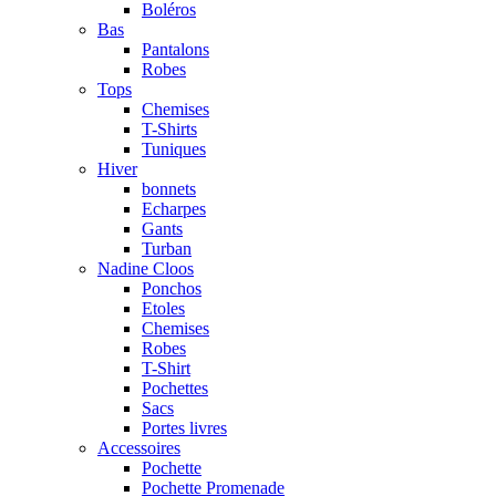
Boléros
Bas
Pantalons
Robes
Tops
Chemises
T-Shirts
Tuniques
Hiver
bonnets
Echarpes
Gants
Turban
Nadine Cloos
Ponchos
Etoles
Chemises
Robes
T-Shirt
Pochettes
Sacs
Portes livres
Accessoires
Pochette
Pochette Promenade