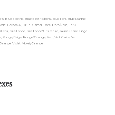
ris
,
Blue Electric
,
Blue Electric/Ecrú
,
Blue Fort
,
Blue Marine
,
Vert
,
Bordeaux
,
Brun
,
Camel
,
Doré
,
Doré/Rose
,
Ecrú
,
e/Ecrú
,
Gris Foncé
,
Gris Foncé/Gris Claire
,
Jaune Claire
,
Liège
e
,
Rouge/Beige
,
Rouge/Orange
,
Vert
,
Vert Claire
,
Vert
/Orange
,
Violet
,
Violet/Orange
exes