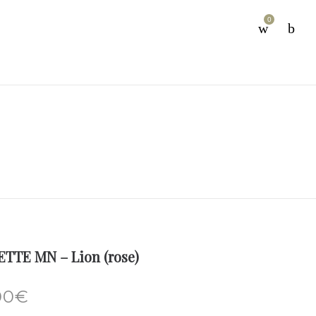
0
TTE MN – Lion (rose)
00
€