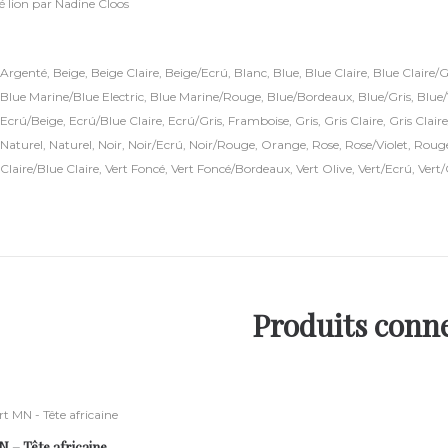
é lion par Nadine Cloos
Argenté
,
Beige
,
Beige Claire
,
Beige/Ecrú
,
Blanc
,
Blue
,
Blue Claire
,
Blue Claire/G
Blue Marine/Blue Electric
,
Blue Marine/Rouge
,
Blue/Bordeaux
,
Blue/Gris
,
Blue/
Ecrú/Beige
,
Ecrú/Blue Claire
,
Ecrú/Gris
,
Framboise
,
Gris
,
Gris Claire
,
Gris Clair
Naturel
,
Naturel
,
Noir
,
Noir/Ecrú
,
Noir/Rouge
,
Orange
,
Rose
,
Rose/Violet
,
Roug
Claire/Blue Claire
,
Vert Foncé
,
Vert Foncé/Bordeaux
,
Vert Olive
,
Vert/Ecrú
,
Vert
Produits conn
N – Tête africaine