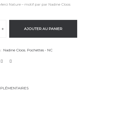
Merci Nature – motif par par Nadine Cloos
+
AJOUTER AU PANIER
 :
Nadine Cloos
,
Pochettes - NC
PLÉMENTAIRES