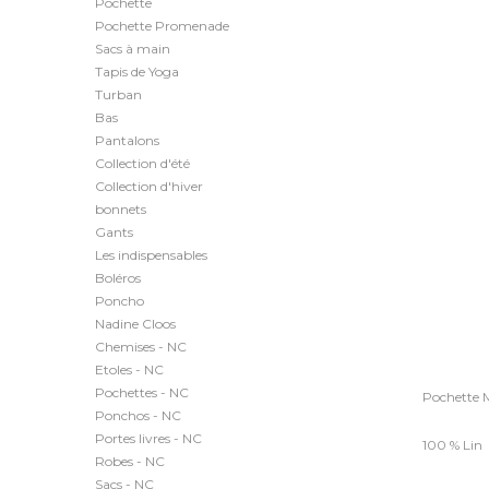
Pochette
Pochette Promenade
Sacs à main
Tapis de Yoga
Turban
Bas
Pantalons
Collection d'été
Collection d'hiver
bonnets
Gants
Les indispensables
Boléros
Poncho
Nadine Cloos
Chemises - NC
Etoles - NC
Pochettes - NC
Pochette 
Ponchos - NC
Portes livres - NC
100 % Lin
Robes - NC
Sacs - NC