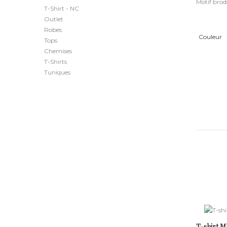
Motif brod
T-Shirt - NC
Outlet
Robes
Couleur
Tops
Chemises
T-Shirts
Tuniques
T-shirt M