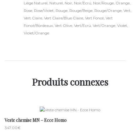
Liège Naturel
,
Naturel
,
Noir
,
Noir/Ecrú
,
Noir/Rouge
,
Orange
,
Rose
,
Rose/Violet
,
Rouge
,
Rouge/Beige
,
Rouge/Orange
,
Vert
,
Vert Claire
,
Vert Claire/Blue Claire
,
Vert Foncé
,
Vert
Foncé/Bordeaux
,
Vert Olive
,
Vert/Ecrú
,
Vert/Orange
,
Violet
,
Violet/Orange
Produits connexes
Veste chemise MN – Ecce Homo
347.00
€