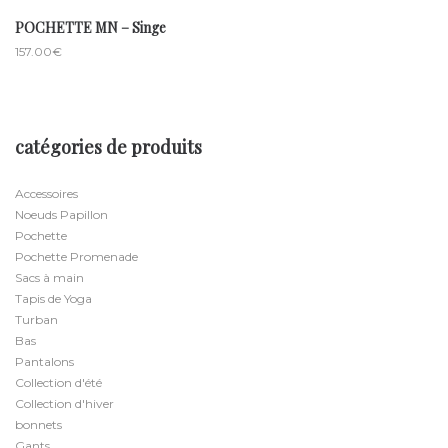
POCHETTE MN – Singe
157.00
€
catégories de produits
Accessoires
Noeuds Papillon
Pochette
Pochette Promenade
Sacs à main
Tapis de Yoga
Turban
Bas
Pantalons
Collection d'été
Collection d'hiver
bonnets
Gants