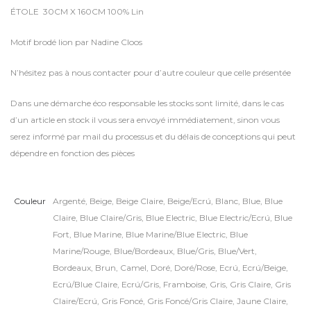
ÉTOLE 30CM X 160CM 100% Lin
Motif brodé lion par Nadine Cloos
N’hésitez pas à nous contacter pour d’autre couleur que celle présentée
Dans une démarche éco responsable les stocks sont limité, dans le cas
d’un article en stock il vous sera envoyé immédiatement, sinon vous
serez informé par mail du processus et du délais de conceptions qui peut
dépendre en fonction des pièces
Couleur
Argenté
,
Beige
,
Beige Claire
,
Beige/Ecrú
,
Blanc
,
Blue
,
Blue
Claire
,
Blue Claire/Gris
,
Blue Electric
,
Blue Electric/Ecrú
,
Blue
Fort
,
Blue Marine
,
Blue Marine/Blue Electric
,
Blue
Marine/Rouge
,
Blue/Bordeaux
,
Blue/Gris
,
Blue/Vert
,
Bordeaux
,
Brun
,
Camel
,
Doré
,
Doré/Rose
,
Ecrú
,
Ecrú/Beige
,
Ecrú/Blue Claire
,
Ecrú/Gris
,
Framboise
,
Gris
,
Gris Claire
,
Gris
Claire/Ecrú
,
Gris Foncé
,
Gris Foncé/Gris Claire
,
Jaune Claire
,