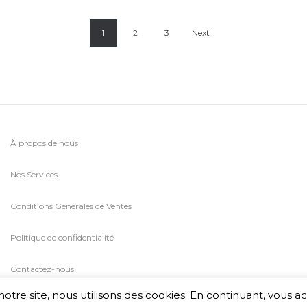
1
2
3
Next
À propos de nous
Nos Services
Conditions Générales de Ventes
Politique de confidentialité
Contactez-nous
otre site, nous utilisons des cookies. En continuant, vous a