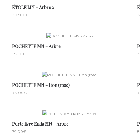
ÉTOLE MN – Arbre 2
E
307.00
€
3
POCHETTE MN – Arbre
P
137.00
€
1
POCHETTE MN – Lion (rose)
P
157.00
€
1
Porte livre Enda MN – Arbre
P
79.00
€
8