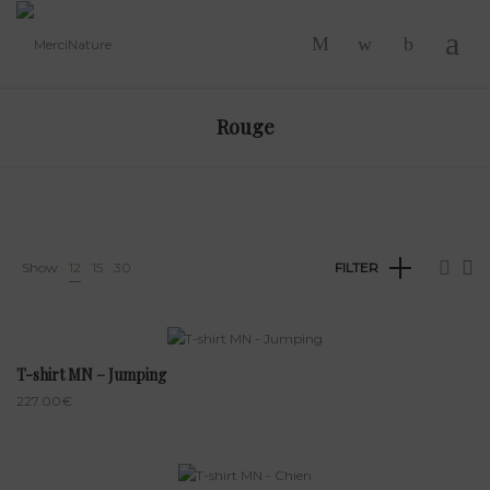
-
Rouge
Show
12
15
30
FILTER
T-shirt MN – Jumping
227.00
€