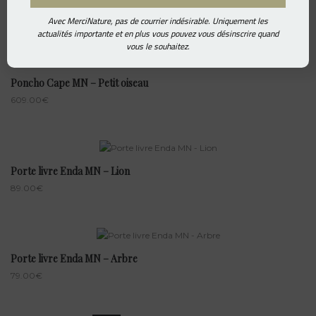
557.00
€
Avec MerciNature, pas de courrier indésirable. Uniquement les
actualités importante et en plus vous pouvez vous désinscrire quand
vous le souhaitez.
Poncho Cape MN – Petit oiseau
609.00
€
Porte livre Enda MN – Lion
89.00
€
Porte livre Enda MN – Arbre
79.00
€