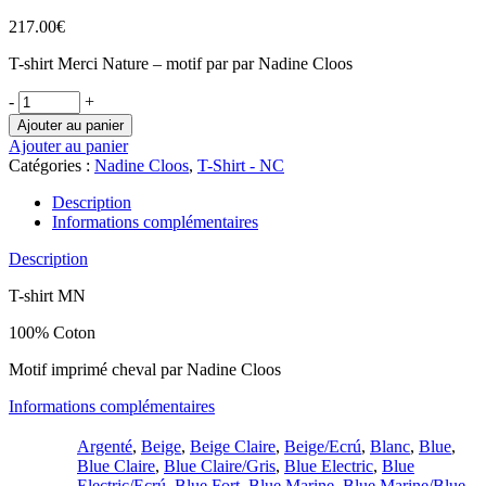
217.00
€
T-shirt Merci Nature – motif par par Nadine Cloos
-
+
Ajouter au panier
Ajouter au panier
Catégories :
Nadine Cloos
,
T-Shirt - NC
Description
Informations complémentaires
Description
T-shirt MN
100% Coton
Motif imprimé cheval par Nadine Cloos
Informations complémentaires
Argenté
,
Beige
,
Beige Claire
,
Beige/Ecrú
,
Blanc
,
Blue
,
Blue Claire
,
Blue Claire/Gris
,
Blue Electric
,
Blue
Electric/Ecrú
,
Blue Fort
,
Blue Marine
,
Blue Marine/Blue