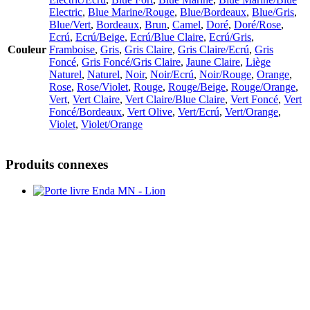
Electric
,
Blue Marine/Rouge
,
Blue/Bordeaux
,
Blue/Gris
,
Blue/Vert
,
Bordeaux
,
Brun
,
Camel
,
Doré
,
Doré/Rose
,
Ecrú
,
Ecrú/Beige
,
Ecrú/Blue Claire
,
Ecrú/Gris
,
Couleur
Framboise
,
Gris
,
Gris Claire
,
Gris Claire/Ecrú
,
Gris
Foncé
,
Gris Foncé/Gris Claire
,
Jaune Claire
,
Liège
Naturel
,
Naturel
,
Noir
,
Noir/Ecrú
,
Noir/Rouge
,
Orange
,
Rose
,
Rose/Violet
,
Rouge
,
Rouge/Beige
,
Rouge/Orange
,
Vert
,
Vert Claire
,
Vert Claire/Blue Claire
,
Vert Foncé
,
Vert
Foncé/Bordeaux
,
Vert Olive
,
Vert/Ecrú
,
Vert/Orange
,
Violet
,
Violet/Orange
Produits connexes