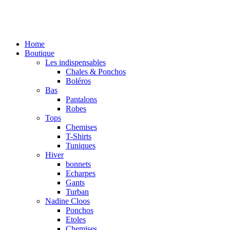
Home
Boutique
Les indispensables
Chales & Ponchos
Boléros
Bas
Pantalons
Robes
Tops
Chemises
T-Shirts
Tuniques
Hiver
bonnets
Echarpes
Gants
Turban
Nadine Cloos
Ponchos
Etoles
Chemises