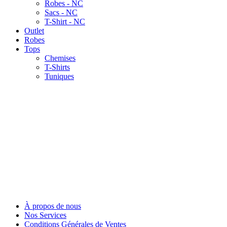
Robes - NC
Sacs - NC
T-Shirt - NC
Outlet
Robes
Tops
Chemises
T-Shirts
Tuniques
À propos de nous
Nos Services
Conditions Générales de Ventes