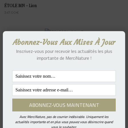
ÉTOLE MN – Lion
347.00
€
Abonnez-Vous Aux Mises À Jour
ÉTOLE MN – Arbre 2
307.00
€
Inscrivez-vous pour recevoir les actualités les plus
importante de MerciNature !
ÉTOLE MN – Arbre
307.00
€
Avec MerciNature, pas de courrier indésirable. Uniquement les
actualités importante et en plus vous pouvez vous désinscrire quand
vous le souhaitez.