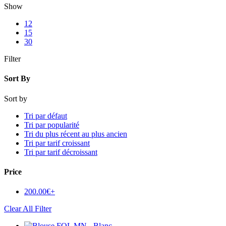
Show
12
15
30
Filter
Sort By
Sort by
Tri par défaut
Tri par popularité
Tri du plus récent au plus ancien
Tri par tarif croissant
Tri par tarif décroissant
Price
200.00
€
+
Clear All Filter