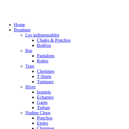
Home
Boutique
Les indispensables
Chales & Ponchos
Boléros
Bas
Pantalons
Robes
Tops
Chemises
T-Shirts
Tuniques
Hiver
bonnets
Echarpes
Gants
Turban
Nadine Cloos
Ponchos
Etoles
Chemises