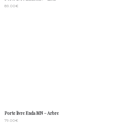
89.00
€
Porte livre Enda MN – Arbre
79.00
€