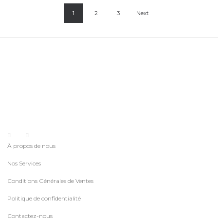
1
2
3
Next
À propos de nous
Nos Services
Conditions Générales de Ventes
Politique de confidentialité
Contactez-nous