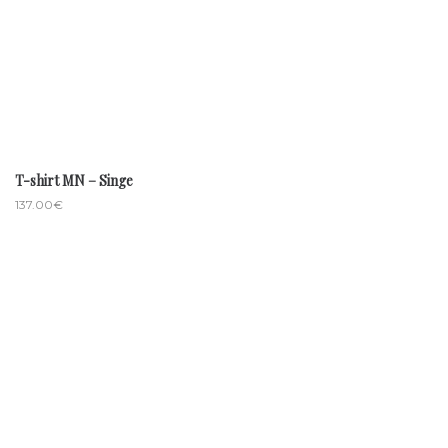
T-shirt MN – Singe
137.00
€