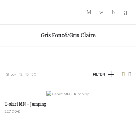
-
Gris Foncé/Gris Claire
Show
12
15
30
FILTER
T-shirt MN – Jumping
227.00
€