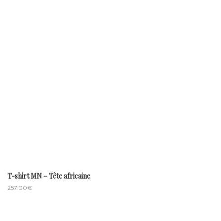
T-shirt MN – Tête africaine
257.00
€