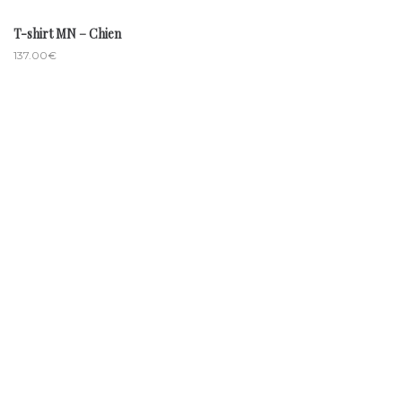
T-shirt MN – Chien
137.00
€